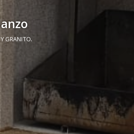
ianzo
 Y GRANITO.